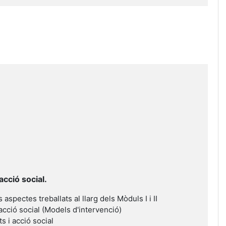
acció social.
s aspectes treballats al llarg dels Mòduls I i II
 acció social (Models d'intervenció)
s i acció social