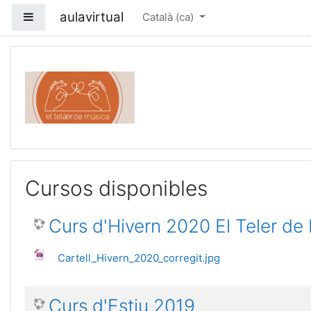
Ves al contingut principal
aulavirtual
Panell lateral
Català ‎(ca)‎
Aula Virtual
Cursos disponibles
Curs d'Hivern 2020 El Teler de
Cartell_Hivern_2020_corregit.jpg
Curs d'Estiu 2019