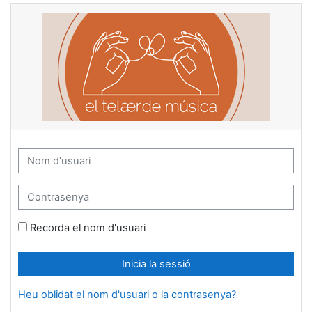
Ves al contingut principal
Aula Virtual: Inicia la sessió
Nom d'usuari
Contrasenya
Recorda el nom d'usuari
Inicia la sessió
Heu oblidat el nom d'usuari o la contrasenya?